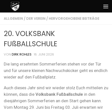
Zum Inhalt springen
ALLGEMEIN
/
DER VEREIN
/
HERVORGEHOBENE BEITRÄGE
20. VOLKSBANK
FUßBALLSCHULE
VON
DIRK ROHLES
·
16. JUNI 2026
Die lang ersehnten Sommerferien stehen vor der Tür
und für unsere kleinen Nachwuchskicker geht es endlich
wieder auf den Fußballplatz.
Auch dieses Jahr sind wir wieder stolz Euch mitteilen zu
können, dass die
Volksbank Fußballschule
in den
diesjährigen Sommerferien an den Start gehen kann.
Vom Montag 29. Juni bis Freitag 03. Juli erwarten wir