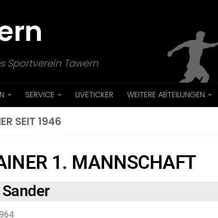
ern
s Sportverein Tawern
N
SERVICE
LIVETICKER
WEITERE ABTEILUNGEN
ER SEIT 1946
AINER 1. MANNSCHAFT
l Sander
964