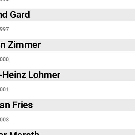
nd Gard
997
in Zimmer
000
l-Heinz Lohmer
001
an Fries
003