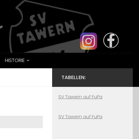
HISTORIE
TABELLEN:
SV Tawern auf FuPa
SV Tawern auf FuPa