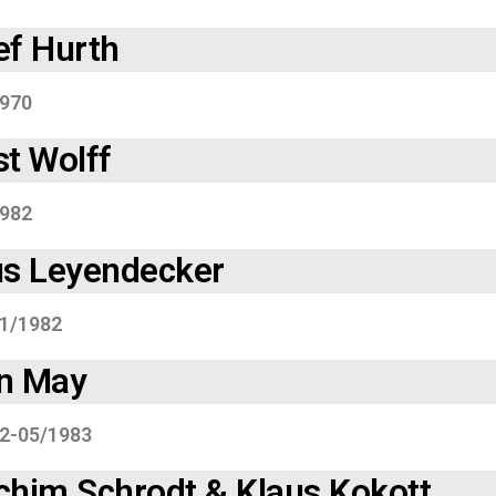
ef Hurth
970
t Wolff
982
us Leyendecker
1/1982
n May
2-05/1983
chim Schrodt & Klaus Kokott