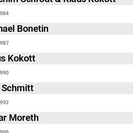
984
hael Bonetin
987
us Kokott
990
 Schmitt
992
ar Moreth
996