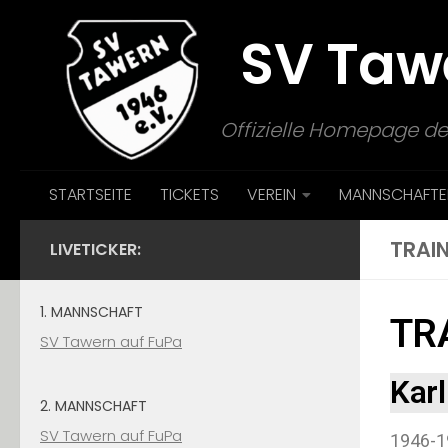
Zum Inhalt springen
SV Taw
Offizielle Homepage de
STARTSEITE
TICKETS
VEREIN
MANNSCHAFTE
TRAIN
LIVETICKER:
1. MANNSCHAFT
TR
SV Tawern auf FuPa
Kar
2. MANNSCHAFT
SV Tawern auf FuPa
1946-1