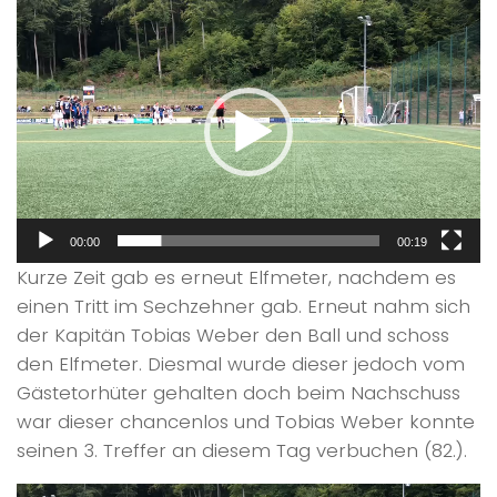
Video-
Player
00:00
00:19
Kurze Zeit gab es erneut Elfmeter, nachdem es
einen Tritt im Sechzehner gab. Erneut nahm sich
der Kapitän Tobias Weber den Ball und schoss
den Elfmeter. Diesmal wurde dieser jedoch vom
Gästetorhüter gehalten doch beim Nachschuss
war dieser chancenlos und Tobias Weber konnte
seinen 3. Treffer an diesem Tag verbuchen (82.).
Video-