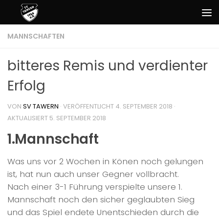
Zum Inhalt springen
MANNSCHAFTEN
bitteres Remis und verdienter
Erfolg
VON
SV TAWERN
· VERÖFFENTLICHT
4. SEPTEMBER 2018
·
AKTUALISIERT
5. SEPTEMBER 2018
1.Mannschaft
Was uns vor 2 Wochen in Könen noch gelungen
ist, hat nun auch unser Gegner vollbracht.
Nach einer 3-1 Führung verspielte unsere 1.
Mannschaft noch den sicher geglaubten Sieg
und das Spiel endete Unentschieden durch die