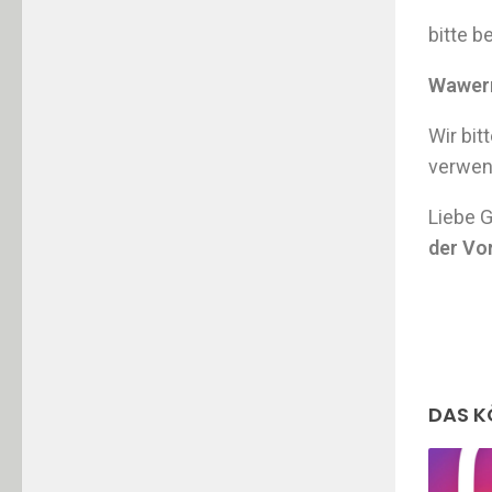
bitte b
Wawern
Wir bit
verwe
Liebe G
der Vo
DAS K