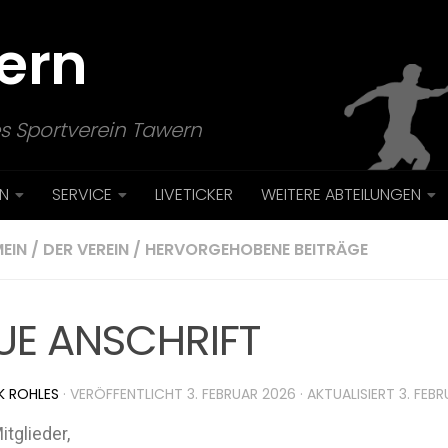
ern
s Sportverein Tawern
N
SERVICE
LIVETICKER
WEITERE ABTEILUNGEN
EIN
/
DER VEREIN
/
HERVORGEHOBENE BEITRÄGE
UE ANSCHRIFT
K ROHLES
· VERÖFFENTLICHT
3. FEBRUAR 2026
· AKTUALISIERT
3. FEB
itglieder,