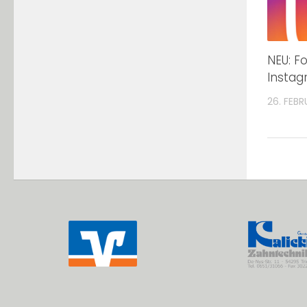
NEU: F
Instag
26. FEBR