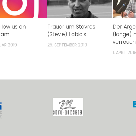
ollow us on
Trauer um Stavros
Der Ärge
ram!
(Stevie) Labidis
(lange) n
verrauch
UAR 2019
25. SEPTEMBER 2019
1. APRIL 201