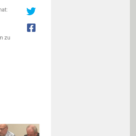
hat:
en zu