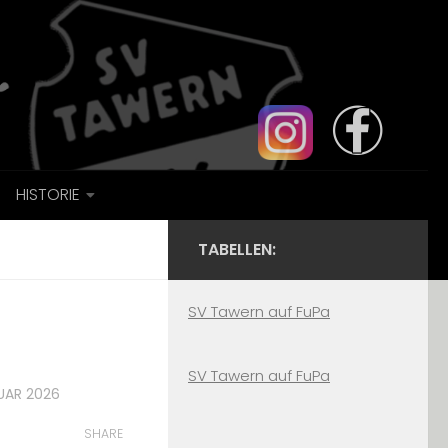
HISTORIE
TABELLEN:
SV Tawern auf FuPa
SV Tawern auf FuPa
RUAR 2026
SHARE