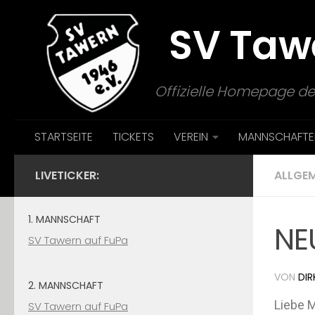
Zum Inhalt springen
SV Taw
Offizielle Homepage de
STARTSEITE
TICKETS
VEREIN
MANNSCHAFTE
LIVETICKER:
ALLGEM
1. MANNSCHAFT
NE
SV Tawern auf FuPa
VON
DIR
2. MANNSCHAFT
Liebe M
SV Tawern auf FuPa