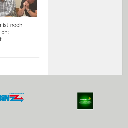
r ist noch
icht
t
8